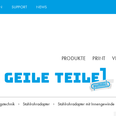
N
SUPPORT
NEWS
PRODUKTE
PRINT
V
gstechnik
Stahlrohradapter
Stahlrohradapter mit Innengewinde