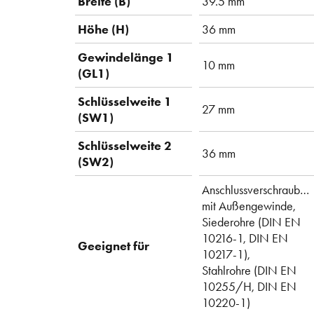
Breite (B)
39.5 mm
Höhe (H)
36 mm
Gewindelänge 1
10 mm
(GL1)
Schlüsselweite 1
27 mm
(SW1)
Schlüsselweite 2
36 mm
(SW2)
Anschlussverschraubun
mit Außengewinde,
Siederohre (DIN EN
10216-1, DIN EN
Geeignet für
10217-1),
Stahlrohre (DIN EN
10255/H, DIN EN
10220-1)