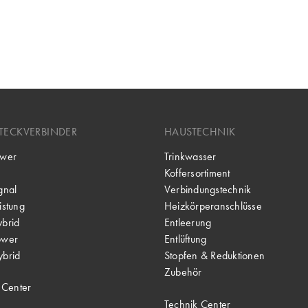
TECKVERBINDER
HAUSTECHNIK
wer
Trinkwasser
Koffersortiment
gnal
Verbindungstechnik
stung
Heizkörperanschlüsse
brid
Entleerung
ower
Entlüftung
brid
Stopfen & Reduktionen
Zubehör
 Center
Technik Center