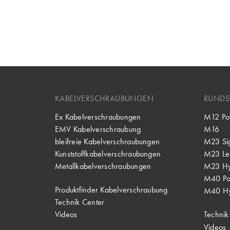
KABELVERSCHRAUBUNGEN
RUNDS
Ex Kabelverschraubungen
M12 Po
EMV Kabelverschraubung
M16
bleifreie Kabelverschraubungen
M23 Si
Kunststoffkabelverschraubungen
M23 Lei
Metallkabelverschraubungen
M23 Hy
M40 P
Produktfinder Kabelverschraubung
M40 Hy
Technik Center
Videos
Technik
Videos