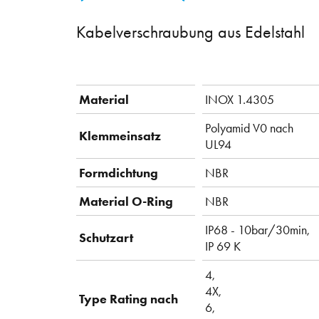
Kabelverschraubung aus Edelstahl
Material
INOX 1.4305
Polyamid V0 nach
Klemmeinsatz
UL94
Formdichtung
NBR
Material O-Ring
NBR
IP68 - 10bar/30min,
Schutzart
IP 69 K
4,
4X,
Type Rating nach
6,