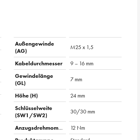
Außengewinde
M25 x 1,5
(AG)
Kabeldurchmesser
9 – 16 mm
Gewindelänge
7 mm
(GL)
Höhe (H)
24 mm
Schlüsselweite
30/30 mm
(SW1/SW2)
Anzugsdrehmoment
12 Nm