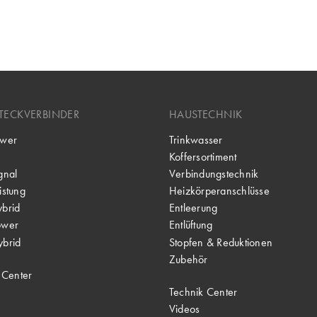
TECKVERBINDER
HAUSTECHNIK
wer
Trinkwasser
Koffersortiment
gnal
Verbindungstechnik
stung
Heizkörperanschlüsse
brid
Entleerung
ower
Entlüftung
brid
Stopfen & Reduktionen
Zubehör
 Center
Technik Center
Videos