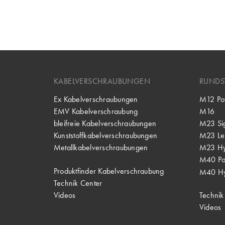
KABELVERSCHRAUBUNGEN
RUNDS
Ex Kabelverschraubungen
M12 Po
EMV Kabelverschraubung
M16
bleifreie Kabelverschraubungen
M23 Si
Kunststoffkabelverschraubungen
M23 Lei
Metallkabelverschraubungen
M23 Hy
M40 P
Produktfinder Kabelverschraubung
M40 Hy
Technik Center
Videos
Technik
Videos