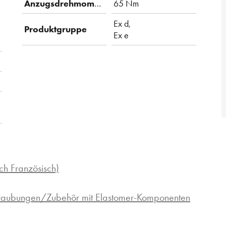
Anzugsdrehmoment
65 Nm
Ex d,
Produktgruppe
Ex e
ch Französisch)
hraubungen/Zubehör mit Elastomer-Komponenten