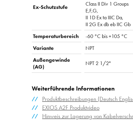
Class II Div 1 Groups
Ex-Schutzstufe
E,F,G,
II 1D Ex ta IIIC Da,
II 2G Ex db eb IIC Gb
Temperaturbereich
-60 °C bis +105 °C
Variante
NPT
Außengewinde
NPT 2 1/2"
(AG)
Weiterführende Informationen
Produktbeschreibungen (Deutsch Englis
EXIOS A2F Produktvideo
Hinweis zur Lagerung von Kabelversc