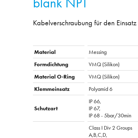
blank NPT
Kabelverschraubung für den Einsatz
Material
Messing
Formdichtung
VMQ (Silikon)
Material O-Ring
VMQ (Silikon)
Klemmeinsatz
Polyamid 6
IP 66,
Schutzart
IP 67,
IP 68 - 5bar/30min
Class I Div 2 Groups
A,B,C,D,