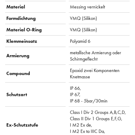
Material
Messing vernickelt
Formdichtung
VMQ (Silikon)
Material O-Ring
VMQ (Silikon)
Klemmeinsatz
Polyamid 6
metallische Armierung oder
Armierung
Schirmgeflecht
Epoxid zwei Komponenten
Compound
Knetmasse
IP 66,
Schutzart
IP 67,
IP 68 - 5bar/30min
Class I Div 2 Groups A,B,C,D,
Class II Div 1 Groups E,F,G,
Ex-Schutzstufe
I M2 Ex de,
I M2 Ex ta IIIC Da,