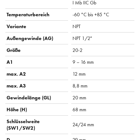
I Mb IIC Gb
Temperaturbereich
-60 °C bis +85 °C
Variante
NPT
Außengewinde (AG)
NPT 1/2"
Größe
20-2
A1
9 – 16 mm
max. A2
12 mm
max. A3
8,8 mm
Gewindelänge (GL)
20 mm
Höhe (H)
68 mm
Schlüsselweite
24/24 mm
(SW1/SW2)
D
29 mm