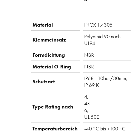
Material
INOX 1.4305
Polyamid V0 nach
Klemmeinsatz
UL94
Formdichtung
NBR
Material O-Ring
NBR
IP68 - 10bar/30min,
Schutzart
IP 69 K
4,
4X,
Type Rating nach
6,
UL 50E
Temperaturbereich
-40 °C bis +100 °C