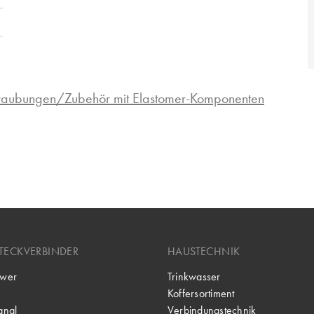
hraubungen/Zubehör mit Elastomer-Komponenten
TECKVERBINDER
HAUSTECHNIK
wer
Trinkwasser
Koffersortiment
gnal
Verbindungstechnik