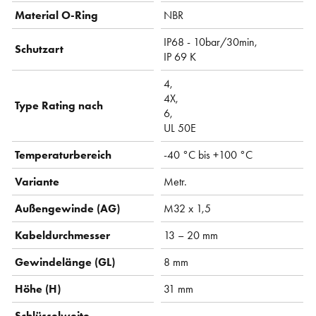
Material O-Ring
NBR
IP68 - 10bar/30min,
Schutzart
IP 69 K
4,
4X,
Type Rating nach
6,
UL 50E
Temperaturbereich
-40 °C bis +100 °C
Variante
Metr.
Außengewinde (AG)
M32 x 1,5
Kabeldurchmesser
13 – 20 mm
Gewindelänge (GL)
8 mm
Höhe (H)
31 mm
Schlüsselweite