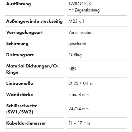
Ausführung
TWILOCK-S,
mit Zugentlastung
Außengewinde steckseitig
M23 x 1
Verriegelungsart
Verschrauben
Schirmung
geschirmt
Dichtungsart
O-Ring
Material Dichtungen/O-
NBR
Ringe
Einbaumaße
Ø 25 + 0,1 mm
Wandstärke
max. 8 mm
Schlüsselweite
24/24 mm
(SW1/SW2)
Kabeldurchmesser
11 – 17 mm