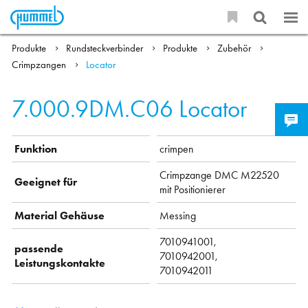
Produkte
Rundsteckverbinder
Produkte
Zubehör
Crimpzangen
Locator
7.000.9DM.C06
Locator
Funktion
crimpen
Crimpzange DMC M22520
Geeignet für
mit Positionierer
Material Gehäuse
Messing
7010941001,
passende
7010942001,
Leistungskontakte
7010942011