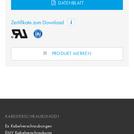
DATENBLATT
Zertifikate zum Download
PRODUKT MERKEN
KABELVERSCHRAUBUNGEN
Ex Kabelverschraubungen
EMV Kabelverschraubung