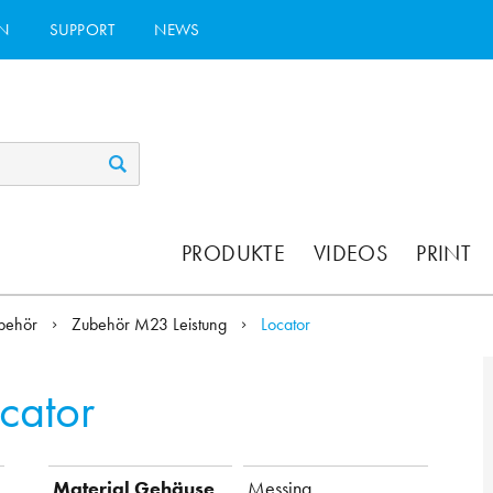
N
SUPPORT
NEWS
PRODUKTE
VIDEOS
PRINT
behör
Zubehör M23 Leistung
Locator
cator
Material Gehäuse
Messing