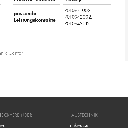
7010941002,
passende
7010942002,
Leistungskontakte
7010942012
hnik Center
TECKVERBINDER
HAUSTECHNIK
wer
Trinkwasser