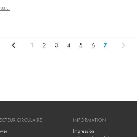
us...
1
2
3
4
5
6
7
CTEUR CIRCULAIRE
INFORMATION
wer
Impression