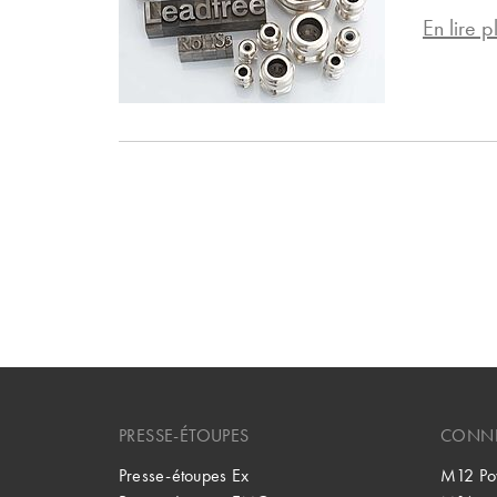
En lire pl
PRESSE-ÉTOUPES
CONNE
Presse-étoupes Ex
M12 Po