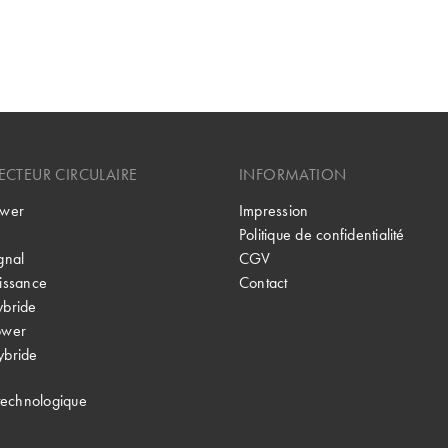
CTEUR CIRCULAIRE
INFORMATION
wer
Impression
Politique de confidentialité
gnal
CGV
issance
Contact
bride
ower
bride
technologique