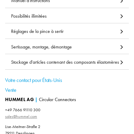
Manuel d'instructions
Possibilités illimitées
Réglages de la pince à sertir
Sertissage, montage, démontage
Stockage d'articles contenant des composants élastomères
Votre contact pour États-Unis
Vente
HUMMEL AG
|
Circular Connectors
+49 7666 91110 300
sales@hummel.com
Lise-Meitner-Straße 2
79211 Denzlingen