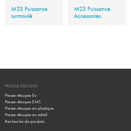
M23 Puissance
M23 Puissance
surmoulé
Accessoires
PRESSE-ÉTOUPES
Presse-étoupes Ex
Presse-étoupes EMC
Presse-étoupes en plastique
Presse-étoupes en métal
Recherche de produits