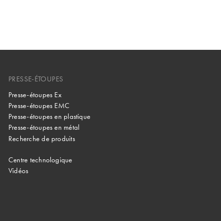
Couleur
noir
UL94
Matériau
Polyamide
variante
PG
Matériel
12, 4X, 6
joint
NBR
Évaluation
(avec joint
torique
de type
torique
par
supplémentaire),
PG, NPT,
UL 50E
variante
PRESSE-ÉTOUPES
Metr.
Garniture
NBR
Presse-étoupes Ex
Garniture
NBR
Presse-étoupes EMC
IP 54, IP 68
Presse-étoupes en plastique
IP 68 -
avec joint
Protection
1bar/30min
Protection
torique
Presse-étoupes en métal
supplémentaire,
Recherche de produits
Tenue en
de -40°C à
IP 69 K
température
+100°C
Centre technologique
Tenue en
de -40°C à
Vidéos
température
+100°C