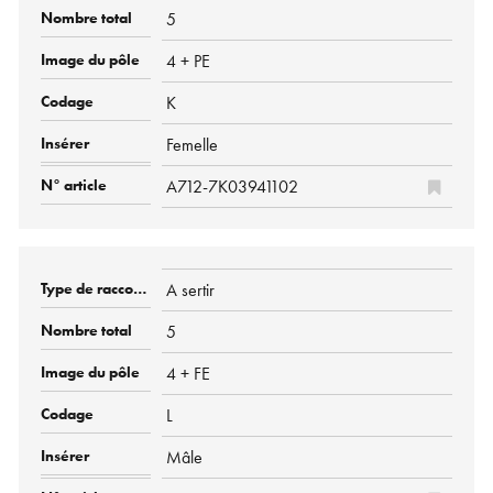
5
4 + PE
K
Femelle
A712-7K03941102
A sertir
5
4 + FE
L
Mâle