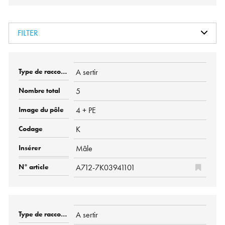
FILTER
A sertir
5
4 + PE
K
Mâle
A712-7K03941101
A sertir