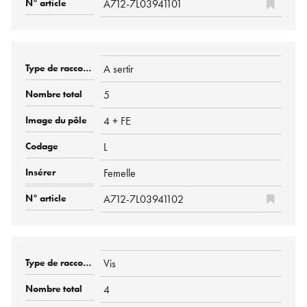
A712-7L03941101
A sertir
5
4 + FE
L
Femelle
A712-7L03941102
Vis
4