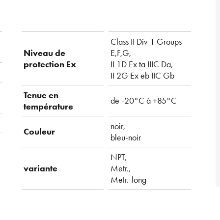
Class II Div 1 Groups
Niveau de
E,F,G,
protection Ex
II 1D Ex ta IIIC Da,
II 2G Ex eb IIC Gb
Tenue en
de -20°C à +85°C
température
noir,
Couleur
bleu-noir
NPT,
variante
Metr.,
Metr.-long