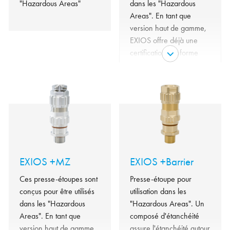
"Hazardous Areas"
dans les "Hazardous
Areas". En tant que
version haut de gamme,
EXIOS offre déjà une
certification conforme
aux dernières normes
IECEx et ATEX, plus
strictes.
EXIOS +MZ
EXIOS +Barrier
Ces presse-étoupes sont
Presse-étoupe pour
conçus pour être utilisés
utilisation dans les
dans les "Hazardous
"Hazardous Areas". Un
Areas". En tant que
composé d'étanchéité
version haut de gamme,
assure l'étanchéité autour