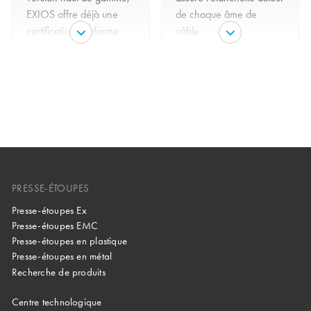
EXIOS offre déjà une
de chaque âme de
certification conforme
câble.
aux dernières normes
IECEx et ATEX, plus
strictes.
PRESSE-ÉTOUPES
Presse-étoupes Ex
Presse-étoupes EMC
Presse-étoupes en plastique
Presse-étoupes en métal
Recherche de produits
Centre technologique