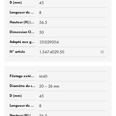
45
8
56.5
50
1510290114
1.547.4029.50
M40
20 – 26 mm
45
8
56.5