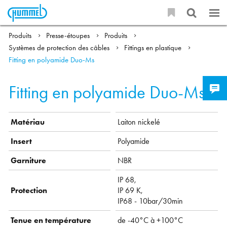
Produits
Presse-étoupes
Produits
Systèmes de protection des câbles
Fittings en plastique
Fitting en polyamide Duo-Ms
Fitting en polyamide Duo-Ms
Matériau
Laiton nickelé
Insert
Polyamide
Garniture
NBR
IP 68,
Protection
IP 69 K,
IP68 - 10bar/30min
Tenue en température
de -40°C à +100°C