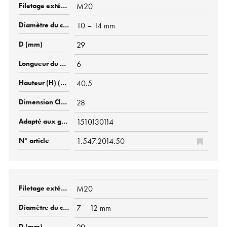
M20
10 – 14 mm
29
6
40.5
28
1510130114
1.547.2014.50
M20
7 – 12 mm