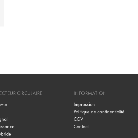
CTEUR CIRCULAIRE
INFORMATION
wer
Impression
Politique de confidentialité
gnal
CGV
issance
Contact
bride