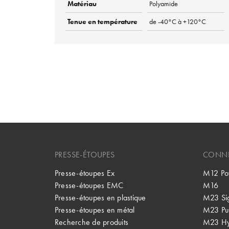
Matériau
Polyamide
Tenue en température
de -40°C à +120°C
PRESSE-ÉTOUPES
CONNE
Presse-étoupes Ex
M12 Po
Presse-étoupes EMC
M16
Presse-étoupes en plastique
M23 Si
Presse-étoupes en métal
M23 Pu
Recherche de produits
M23 Hy