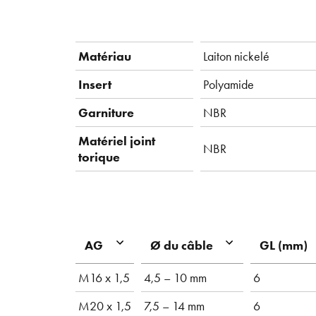
Matériau
Laiton nickelé
Insert
Polyamide
Garniture
NBR
Matériel joint
NBR
torique
AG
Ø du câble
GL (mm)
M16 x 1,5
4,5 – 10 mm
6
M20 x 1,5
7,5 – 14 mm
6