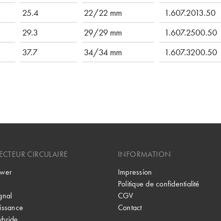
25.4
22/22 mm
1.607.2013.50
29.3
29/29 mm
1.607.2500.50
37.7
34/34 mm
1.607.3200.50
CTEUR CIRCULAIRE
INFORMATION
wer
Impression
Politique de confidentialité
gnal
CGV
issance
Contact
bride