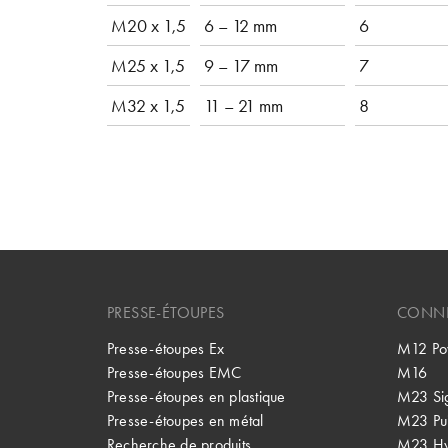
M20 x 1,5
6 – 12 mm
6
M25 x 1,5
9 – 17 mm
7
M32 x 1,5
11 – 21 mm
8
PRESSE-ÉTOUPES
CONNE
Presse-étoupes Ex
M12 Po
Presse-étoupes EMC
M16
Presse-étoupes en plastique
M23 Si
Presse-étoupes en métal
M23 Pu
Recherche de produits
M23 Hy