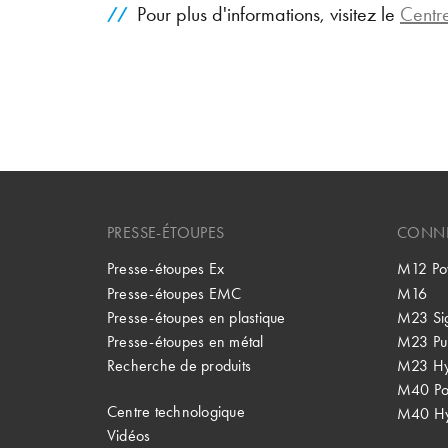
Pour plus d'informations, visitez le
Centr
PRESSE-ÉTOUPES
CONNE
Presse-étoupes Ex
M12 Po
Presse-étoupes EMC
M16
Presse-étoupes en plastique
M23 Si
Presse-étoupes en métal
M23 Pu
Recherche de produits
M23 Hy
M40 P
Centre technologique
M40 Hy
Vidéos