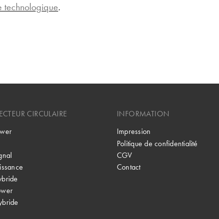
e technologique
.
CTEUR CIRCULAIRE
INFORMATION
wer
Impression
Politique de confidentialité
gnal
CGV
issance
Contact
bride
ower
bride