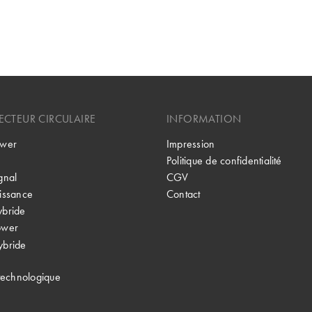
CTEUR CIRCULAIRE
INFORMATION
wer
Impression
Politique de confidentialité
gnal
CGV
issance
Contact
bride
ower
bride
technologique