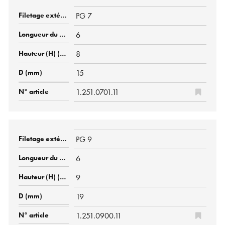
PG 7
6
8
15
1.251.0701.11
PG 9
6
9
19
1.251.0900.11