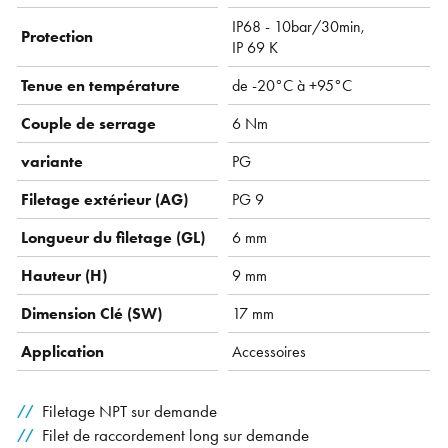
IP68 - 10bar/30min,
Protection
IP 69 K
Tenue en température
de -20°C à +95°C
Couple de serrage
6 Nm
variante
PG
Filetage extérieur (AG)
PG 9
Longueur du filetage (GL)
6 mm
Hauteur (H)
9 mm
Dimension Clé (SW)
17 mm
Application
Accessoires
Filetage NPT sur demande
Filet de raccordement long sur demande