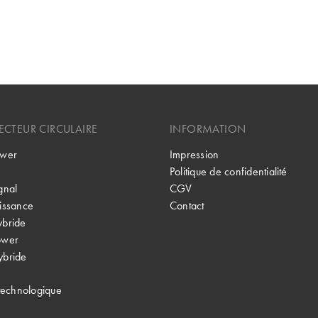
CTEUR CIRCULAIRE
INFORMATION
wer
Impression
Politique de confidentialité
gnal
CGV
issance
Contact
bride
ower
bride
technologique