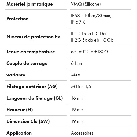
Matériel joint torique
VMQ ( Silicone)
IP68 - 10bar/30min,
Protection
IP 69 K
II 1D Ex ta IIIC Da,
Niveau de protection Ex
II 2G Ex db eb IIC Gb
Tenue en température
de -60°C à +180°C
Couple de serrage
6 Nm
variante
Metr.
Filetage extérieur (AG)
M16 x 1,5
Longueur du filetage (GL)
16 mm
Hauteur (H)
19 mm
Dimension Clé (SW)
19 mm
Application
Accessoires