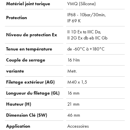
Matériel joint torique
VMQ ( Silicone)
IP68 - 10bar/30min,
Protection
IP 69 K
II 1D Ex ta IIIC Da,
Niveau de protection Ex
II 2G Ex db eb IIC Gb
Tenue en température
de -60°C à +180°C
Couple de serrage
16 Nm
variante
Metr.
Filetage extérieur (AG)
M40 x 1,5
Longueur du filetage (GL)
16 mm
Hauteur (H)
21 mm
Dimension Clé (SW)
46 mm
Application
Accessoires