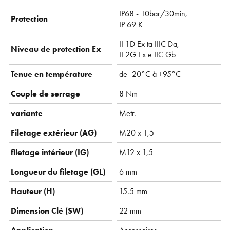
IP68 - 10bar/30min,
Protection
IP 69 K
II 1D Ex ta IIIC Da,
Niveau de protection Ex
II 2G Ex e IIC Gb
Tenue en température
de -20°C à +95°C
Couple de serrage
8 Nm
variante
Metr.
Filetage extérieur (AG)
M20 x 1,5
filetage intérieur (IG)
M12 x 1,5
Longueur du filetage (GL)
6 mm
Hauteur (H)
15.5 mm
Dimension Clé (SW)
22 mm