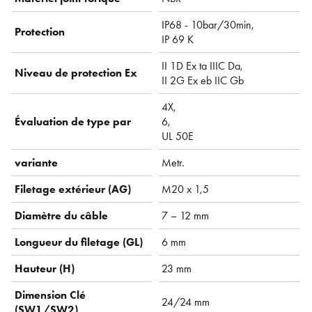
IP68 - 10bar/30min,
Protection
IP 69 K
II 1D Ex ta IIIC Da,
Niveau de protection Ex
II 2G Ex eb IIC Gb
4X,
Évaluation de type par
6,
UL 50E
variante
Metr.
Filetage extérieur (AG)
M20 x 1,5
Diamètre du câble
7 – 12 mm
Longueur du filetage (GL)
6 mm
Hauteur (H)
23 mm
Dimension Clé
24/24 mm
(SW1/SW2)