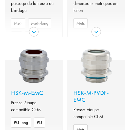
passage de la tresse de
dimensions métriques en
blindage
laiton
Metr.
Metr.-long
Metr.
PG
NPT
Laiton
Matériau
nickelé
Laiton
Matériel
Matériau
nickelé
joint
NBR
torique
Matériel
joint
NBR
variante
Metr.
torique
Garniture
NBR
Metr.,
HSK-M-EMC
HSK-M-PVDF-
variante
Metr.-long,
Insert
Polyamide
EMC
PG, NPT
Presse-étoupe
IP 68 -
Protection
compatible CEM
Évaluation
Presse-étoupe
5bar/30min
4X, 6, UL
de type
compatible CEM
50E
par
Tenue en
de -40°C à
PG-long
PG
température
+100°C
Metr.
Garniture
NBR