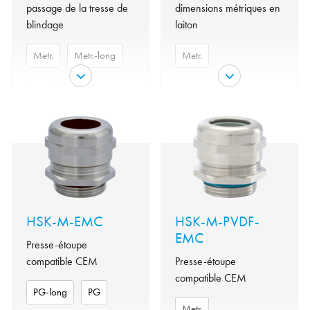
passage de la tresse de
dimensions métriques en
blindage
laiton
Metr.
Metr.-long
Metr.
PG
NPT
Laiton
Matériau
nickelé
Laiton
Matériel
Matériau
nickelé
joint
NBR
torique
Matériel
joint
NBR
variante
Metr.
torique
Garniture
NBR
Metr.,
HSK-M-EMC
HSK-M-PVDF-
variante
Metr.-long,
Insert
Polyamide
EMC
PG, NPT
Presse-étoupe
IP 68 -
Protection
compatible CEM
Évaluation
Presse-étoupe
5bar/30min
4X, 6, UL
de type
compatible CEM
50E
par
Tenue en
de -40°C à
PG-long
PG
température
+100°C
Metr.
Garniture
NBR