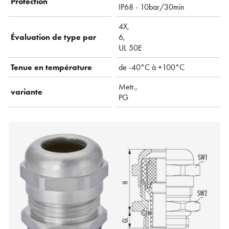
Protection
IP68 - 10bar/30min
4X,
Évaluation de type par
6,
UL 50E
Tenue en température
de -40°C à +100°C
Metr.,
variante
PG