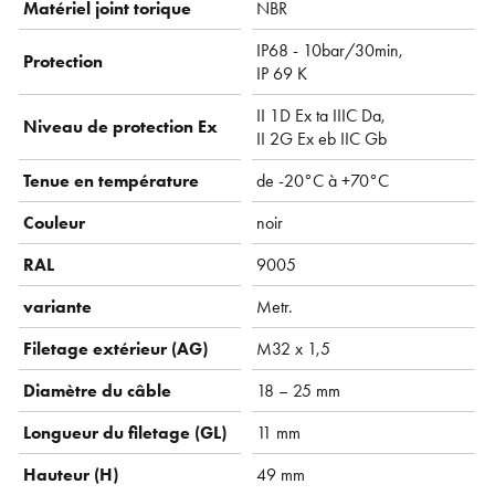
Matériel joint torique
NBR
IP68 - 10bar/30min,
Protection
IP 69 K
II 1D Ex ta IIIC Da,
Niveau de protection Ex
II 2G Ex eb IIC Gb
Tenue en température
de -20°C à +70°C
Couleur
noir
RAL
9005
variante
Metr.
Filetage extérieur (AG)
M32 x 1,5
Diamètre du câble
18 – 25 mm
Longueur du filetage (GL)
11 mm
Hauteur (H)
49 mm