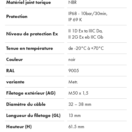
Matériel joint torique
NBR
IP68 - 10bar/30min,
Protection
IP 69 K
II 1D Ex ta IIIC Da,
Niveau de protection Ex
II 2G Ex eb IIC Gb
Tenue en température
de -20°C à +70°C
Couleur
noir
RAL
9005
variante
Metr.
Filetage extérieur (AG)
M50 x 1,5
Diamètre du câble
32 – 38 mm
Longueur du filetage (GL)
13 mm
Hauteur (H)
61.5 mm