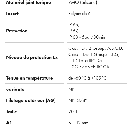
Matériel joint torique
VMQ ( Silicone)
Insert
Polyamide 6
IP 66,
Protection
IP 67,
IP 68 - 5bar/30min
Class I Div 2 Groups A,B,C,D,
Class II Div 1 Groups E,F,G,
Niveau de protection Ex
II 1D Ex ta IIIC Da,
II 2G Ex db eb IIC Gb
Tenue en température
de -60°C à +105°C
variante
NPT
Filetage extérieur (AG)
NPT 3/8"
Taille
20-1
A1
6 – 12 mm