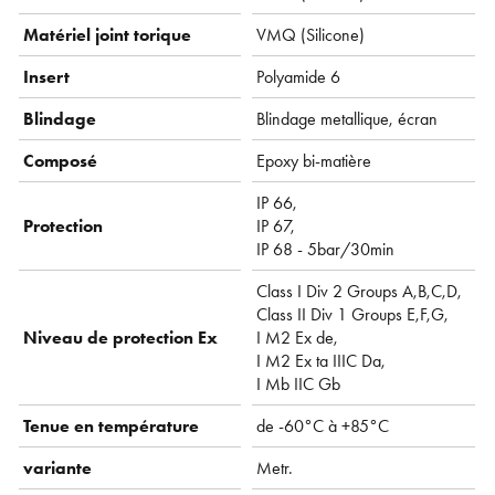
Matériel joint torique
VMQ ( Silicone)
Insert
Polyamide 6
Blindage
Blindage metallique, écran
Composé
Epoxy bi-matière
IP 66,
Protection
IP 67,
IP 68 - 5bar/30min
Class I Div 2 Groups A,B,C,D,
Class II Div 1 Groups E,F,G,
Niveau de protection Ex
I M2 Ex de,
I M2 Ex ta IIIC Da,
I Mb IIC Gb
Tenue en température
de -60°C à +85°C
variante
Metr.