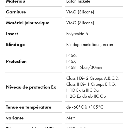
Matériau
Laiton nickelé
Garniture
VMQ ( Silicone)
Matériel joint torique
VMQ ( Silicone)
Insert
Polyamide 6
Blindage
Blindage metallique, écran
IP 66,
Protection
IP 67,
IP 68 - 5bar/30min
Class I Div 2 Groups A,B,C,D,
Class II Div 1 Groups E,F,G,
Niveau de protection Ex
II 1D Ex ta IIIC Da,
II 2G Ex db eb IIC Gb
Tenue en température
de -60°C à +105°C
variante
Metr.