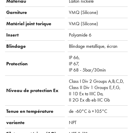
Matériau
Laiton nickelé
Garniture
VMQ ( Silicone)
Matériel joint torique
VMQ ( Silicone)
Insert
Polyamide 6
Blindage
Blindage metallique, écran
IP 66,
Protection
IP 67,
IP 68 - 5bar/30min
Class I Div 2 Groups A,B,C,D,
Class II Div 1 Groups E,F,G,
Niveau de protection Ex
II 1D Ex ta IIIC Da,
II 2G Ex db eb IIC Gb
Tenue en température
de -60°C à +105°C
variante
NPT