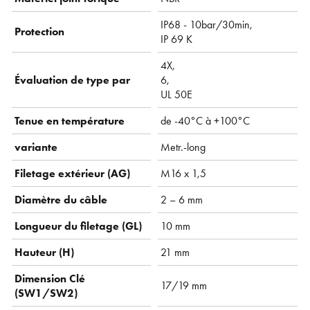
IP68 - 10bar/30min,
Protection
IP 69 K
4X,
Évaluation de type par
6,
UL 50E
Tenue en température
de -40°C à +100°C
variante
Metr.-long
Filetage extérieur (AG)
M16 x 1,5
Diamètre du câble
2 – 6 mm
Longueur du filetage (GL)
10 mm
Hauteur (H)
21 mm
Dimension Clé
17/19 mm
(SW1/SW2)