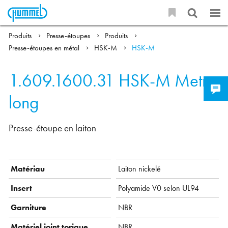
Produits
Presse-étoupes
Produits
Presse-étoupes en métal
HSK-M
HSK-M
1.609.1600.31
HSK-M Metr.-
long
Presse-étoupe en laiton
Matériau
Laiton nickelé
Insert
Polyamide V0 selon UL94
Garniture
NBR
Matériel joint torique
NBR