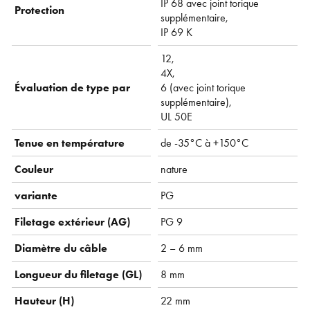
IP 68 avec joint torique
Protection
supplémentaire,
IP 69 K
12,
4X,
Évaluation de type par
6 (avec joint torique
supplémentaire),
UL 50E
Tenue en température
de -35°C à +150°C
Couleur
nature
variante
PG
Filetage extérieur (AG)
PG 9
Diamètre du câble
2 – 6 mm
Longueur du filetage (GL)
8 mm
Hauteur (H)
22 mm