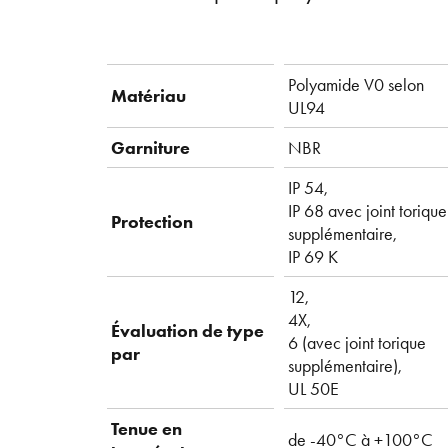
Polyamide V0 selon
Matériau
UL94
Garniture
NBR
IP 54,
IP 68 avec joint torique
Protection
supplémentaire,
IP 69 K
12,
4X,
Évaluation de type
6 (avec joint torique
par
supplémentaire),
UL 50E
Tenue en
de -40°C à +100°C