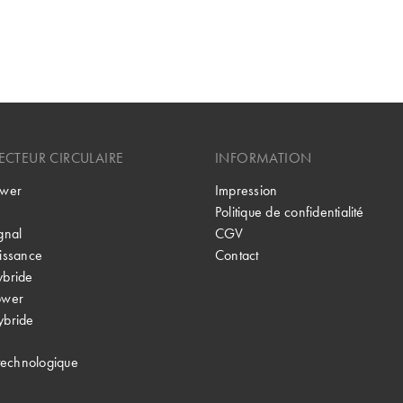
CTEUR CIRCULAIRE
INFORMATION
wer
Impression
Politique de confidentialité
gnal
CGV
issance
Contact
bride
ower
bride
technologique