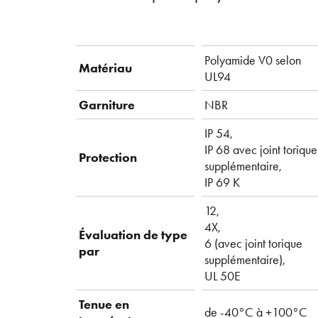
Polyamide V0 selon
Matériau
UL94
Garniture
NBR
IP 54,
IP 68 avec joint torique
Protection
supplémentaire,
IP 69 K
12,
4X,
Évaluation de type
6 (avec joint torique
par
supplémentaire),
UL 50E
Tenue en
de -40°C à +100°C