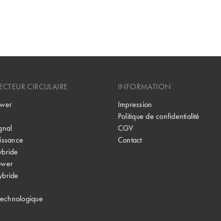
CTEUR CIRCULAIRE
INFORMATION
wer
Impression
Politique de confidentialité
gnal
CGV
issance
Contact
bride
ower
bride
technologique