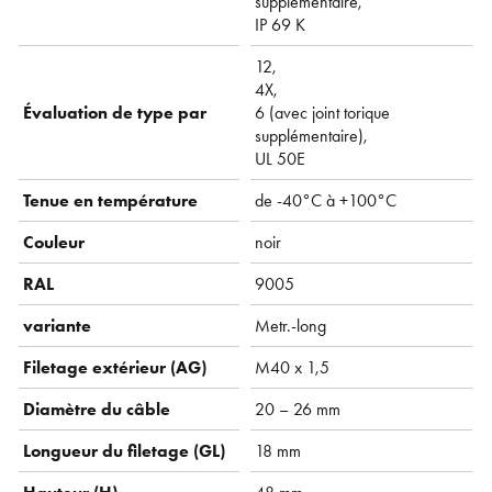
supplémentaire,
IP 69 K
12,
4X,
Évaluation de type par
6 (avec joint torique
supplémentaire),
UL 50E
Tenue en température
de -40°C à +100°C
Couleur
noir
RAL
9005
variante
Metr.-long
Filetage extérieur (AG)
M40 x 1,5
Diamètre du câble
20 – 26 mm
Longueur du filetage (GL)
18 mm