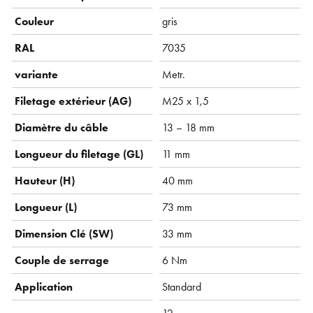
Couleur
gris
RAL
7035
variante
Metr.
Filetage extérieur (AG)
M25 x 1,5
Diamètre du câble
13 – 18 mm
Longueur du filetage (GL)
11 mm
Hauteur (H)
40 mm
Longueur (L)
73 mm
Dimension Clé (SW)
33 mm
Couple de serrage
6 Nm
Application
Standard