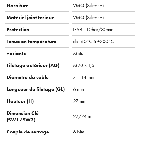
Garniture
VMQ ( Silicone)
Matériel joint torique
VMQ ( Silicone)
Protection
IP68 - 10bar/30min
Tenue en température
de -60°C à +200°C
variante
Metr.
Filetage extérieur (AG)
M20 x 1,5
Diamètre du câble
7 – 14 mm
Longueur du filetage (GL)
6 mm
Hauteur (H)
27 mm
Dimension Clé
22/24 mm
(SW1/SW2)
Couple de serrage
6 Nm