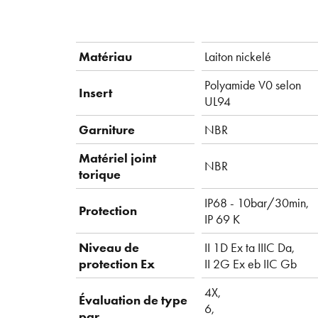
Matériau
Laiton nickelé
Polyamide V0 selon
Insert
UL94
Garniture
NBR
Matériel joint
NBR
torique
IP68 - 10bar/30min,
Protection
IP 69 K
Niveau de
II 1D Ex ta IIIC Da,
protection Ex
II 2G Ex eb IIC Gb
4X,
Évaluation de type
6,
par