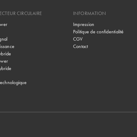
CTEUR CIRCULAIRE
INFORMATION
wer
Impression
Politique de confidentialité
gnal
CGV
issance
Contact
bride
ower
bride
technologique