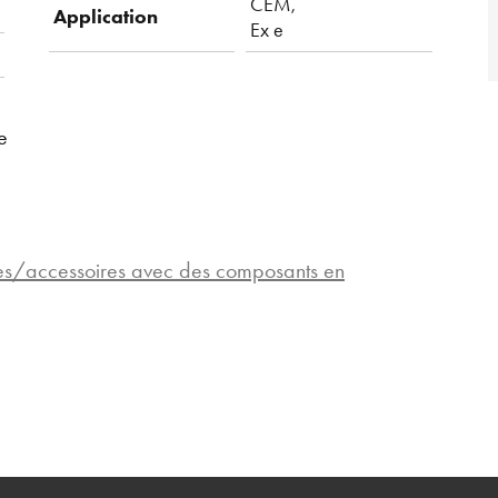
CEM,
Application
Ex e
e
pes/accessoires avec des composants en