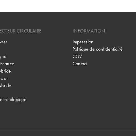
CTEUR CIRCULAIRE
INFORMATION
wer
Impression
Politique de confidentialité
gnal
CGV
issance
Contact
bride
ower
bride
technologique