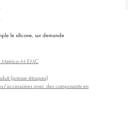
mple le silicone, sur demande
d Metrica-M-EMC
oduit (presse-étoupes)
pes/accessoires avec des composants en