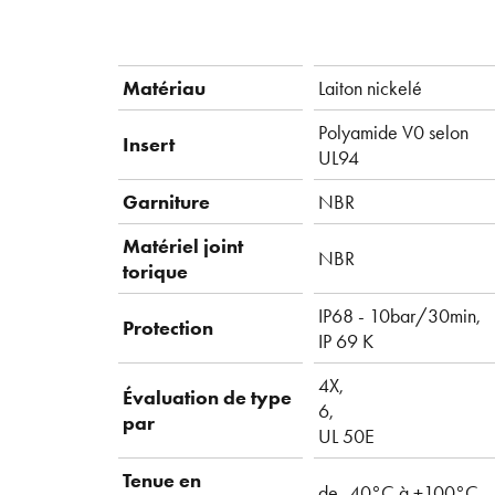
Matériau
Laiton nickelé
Polyamide V0 selon
Insert
UL94
Garniture
NBR
Matériel joint
NBR
torique
IP68 - 10bar/30min,
Protection
IP 69 K
4X,
Évaluation de type
6,
par
UL 50E
Tenue en
de -40°C à +100°C