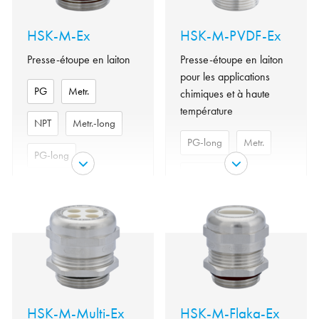
HSK-M-Ex
HSK-M-PVDF-Ex
Presse-étoupe en laiton
Presse-étoupe en laiton
pour les applications
PG
Metr.
chimiques et à haute
température
NPT
Metr.-long
PG-long
Metr.
PG-long
Metr.-long
Laiton
Matériau
nickelé
Laiton
Matériau
nickelé
Matériel
joint
NBR
Matériel
torique
joint
FKM
torique
Niveau
II 1D Ex ta
de
IIIC Da, II
Niveau
II 1D Ex ta
protection
2G Ex eb
HSK-M-Multi-Ex
HSK-M-Flaka-Ex
de
IIIC Da, II