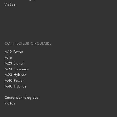
IP 69 K,
Insert
PVDF
Vidéos
Protection
IP68 -
10bar/30min
IP 69 K,
Protection
IP68 -
de -60°C à
10bar/30min
Tenue en
+95°C, de
température
-20°C à
Tenue en
de -20°C à
+95°C
température
+130°C
CONNECTEUR CIRCULAIRE
M12 Power
M16
M23 Signal
M23 Puissance
M23 Hybride
M40 Power
M40 Hybride
Centre technologique
Vidéos