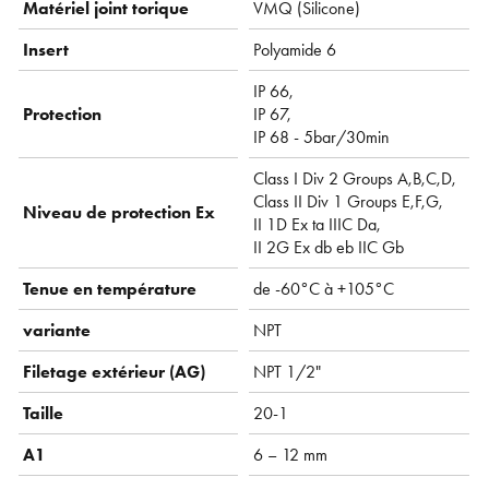
Matériel joint torique
VMQ ( Silicone)
Insert
Polyamide 6
IP 66,
Protection
IP 67,
IP 68 - 5bar/30min
Class I Div 2 Groups A,B,C,D,
Class II Div 1 Groups E,F,G,
Niveau de protection Ex
II 1D Ex ta IIIC Da,
II 2G Ex db eb IIC Gb
Tenue en température
de -60°C à +105°C
variante
NPT
Filetage extérieur (AG)
NPT 1/2"
Taille
20-1
A1
6 – 12 mm